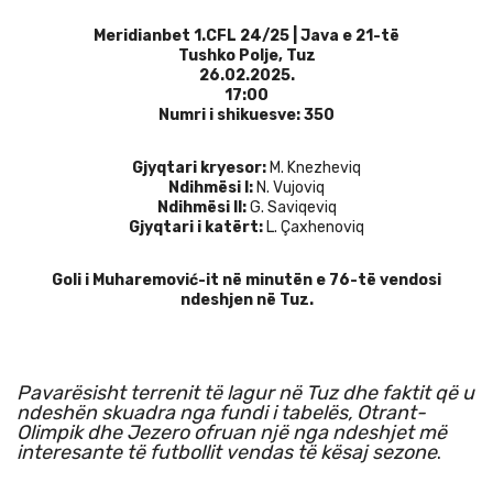
Meridianbet 1.CFL 24/25 | Java e 21-të
Tushko Polje, Tuz
26.02.2025.
17:00
Numri i shikuesve: 350
Gjyqtari kryesor:
M. Knezheviq
Ndihmësi I:
N. Vujoviq
Ndihmësi II:
G. Saviqeviq
Gjyqtari i katërt:
L. Çaxhenoviq
Goli i Muharemović-it në minutën e 76-të vendosi
ndeshjen në Tuz.
Pavarësisht terrenit të lagur në Tuz dhe faktit që u
ndeshën skuadra nga fundi i tabelës, Otrant-
Olimpik dhe Jezero ofruan një nga ndeshjet më
interesante të futbollit vendas të kësaj sezone
.