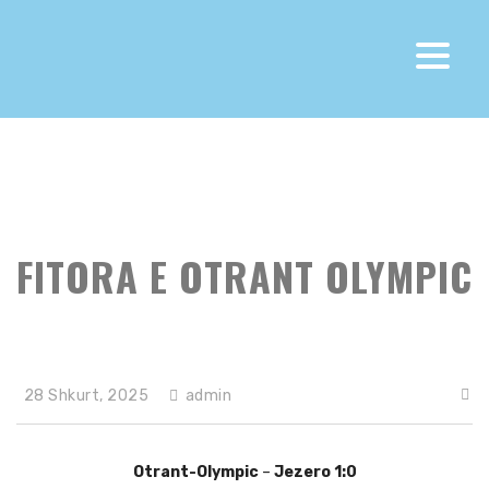
Fk Otrant Olympic
>
News
>
Club News
>
FITORA E
OTRANT OLYMPIC
FITORA E OTRANT OLYMPIC
28 Shkurt, 2025
admin
Otrant-Olympic
–
Jezero
1:0