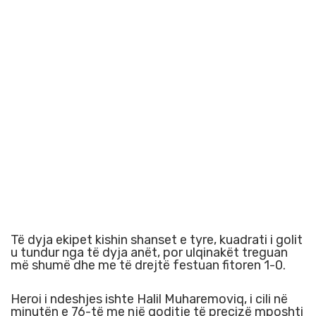
Të dyja ekipet kishin shanset e tyre, kuadrati i golit
u tundur nga të dyja anët, por ulqinakët treguan
më shumë dhe me të drejtë festuan fitoren 1-0.
Heroi i ndeshjes ishte Halil Muharemoviq, i cili në
minutën e 76-të me një goditje të precizë mposhti