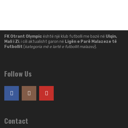
FK Otrant Olympic
është një klub futbolli me bazë në
Ulqin,
Mali i Zi
, i cili aktualisht garon në
Ligën e Parë Malazeze të
Futbollit
(
kategoria më e lartë e futbollit malazez
).
Follow Us
Contact