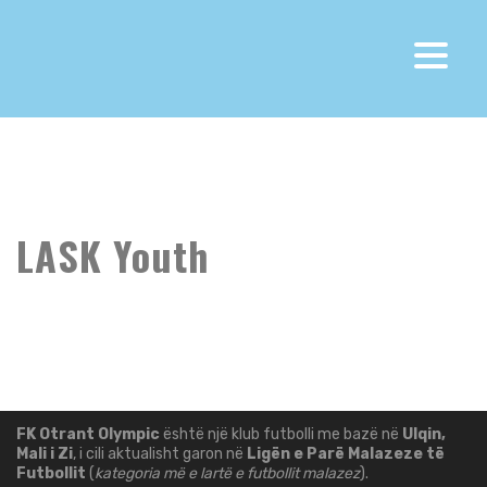
Fk Otrant Olympic
>
LASK Youth
LASK Youth
FK Otrant Olympic
është një klub futbolli me bazë në
Ulqin,
Mali i Zi
, i cili aktualisht garon në
Ligën e Parë Malazeze të
Futbollit
(
kategoria më e lartë e futbollit malazez
).