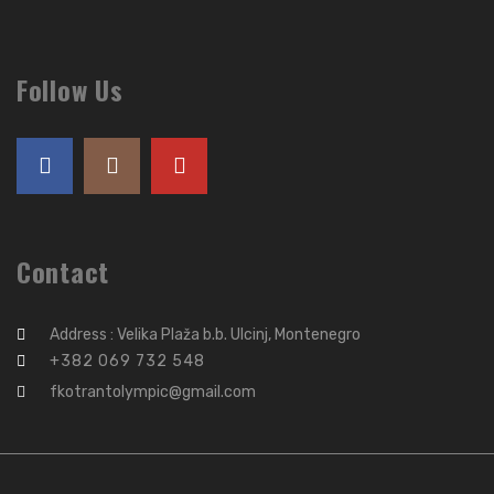
Follow Us
Contact
Address : Velika Plaža b.b. Ulcinj, Montenegro
+382 069 732 548
fkotrantolympic@gmail.com