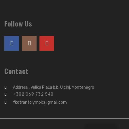
Follow Us
Contact
Address : Velika Plaža b.b. Ulcinj, Montenegro
+382 069 732 548
fkotrantolympic@gmail.com