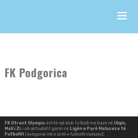
Fk Otrant Olympic
>
FK Podgorica
FK Podgorica
FK Otrant Olympic
është një klub futbolli me bazë në
Ulqin,
Mali i Zi
, i cili aktualisht garon në
Ligën e Parë Malazeze të
Futbollit
(
kategoria më e lartë e futbollit malazez
).