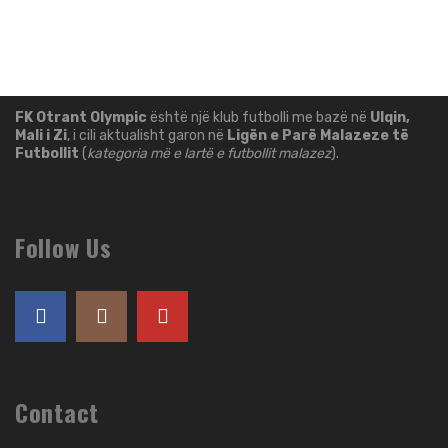
FK Otrant Olympic
është një klub futbolli me bazë në
Ulqin,
Mali i Zi
, i cili aktualisht garon në
Ligën e Parë Malazeze të
Futbollit
(
kategoria më e lartë e futbollit malazez
).
Follow Us
Contact