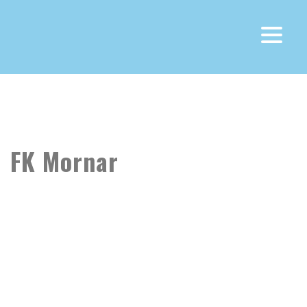
Fk Otrant Olympic
>
FK Mornar
FK Mornar