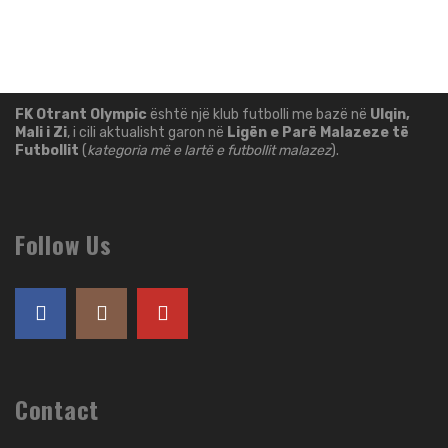
FK Otrant Olympic
është një klub futbolli me bazë në
Ulqin,
Mali i Zi
, i cili aktualisht garon në
Ligën e Parë Malazeze të
Futbollit
(
kategoria më e lartë e futbollit malazez
).
Follow Us
Contact