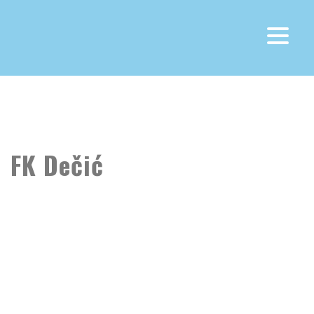
Fk Otrant Olympic
>
FK Dečić
FK Dečić