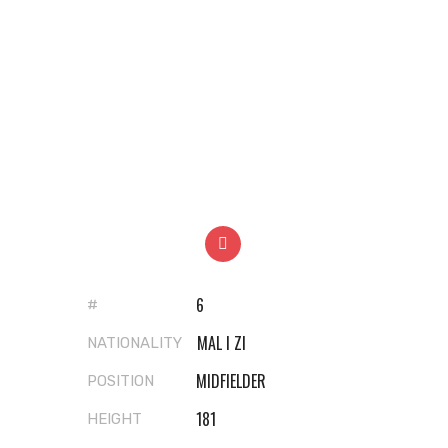
6
#
MAL I ZI
NATIONALITY
MIDFIELDER
POSITION
181
HEIGHT