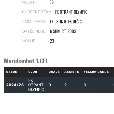
76
WEIGHT
FK OTRANT OLYMPIC
CURRENT TEAM
FK CETINJE, FK DEČIĆ
PAST TEAMS
6 SHKURT, 2003
DATËLINDJE
23
MOSHË
Meridianbet 1.CFL
SEZON
CLUB
GOALS
ASSISTS
YELLOW CARDS
FK
2024/25
OTRANT
0
9
0
OLYMPIC