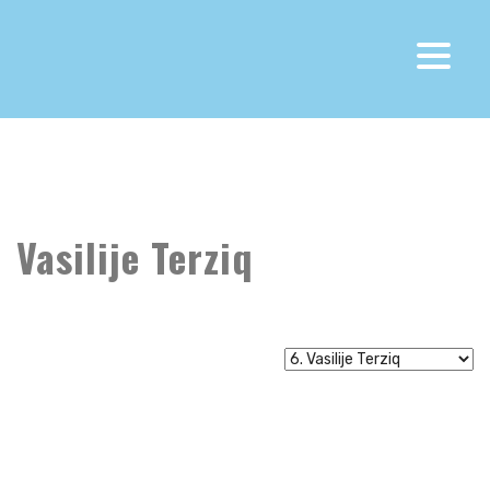
Fk Otrant Olympic
>
Meridianbet 1.CFL
>
Vasilije Terziq
Vasilije Terziq