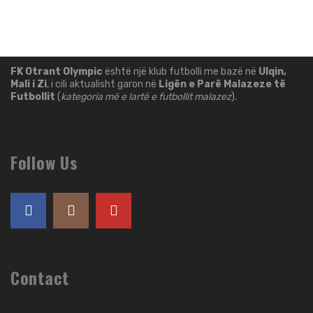
FK Otrant Olympic
është një klub futbolli me bazë në
Ulqin,
Mali i Zi
, i cili aktualisht garon në
Ligën e Parë Malazeze të
Futbollit
(
kategoria më e lartë e futbollit malazez
).
Follow Us
Contact